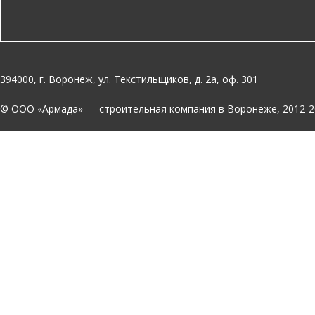
394000, г. Воронеж, ул. Текстильщиков, д. 2а, оф. 301
© OOO «Армада» — строительная компания в Воронеже, 2012-2