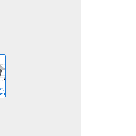
т,
ич