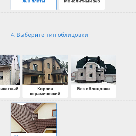
Ж/б плиты
Монолитный ж/б
4. Выберите тип облицовки
ликатный
Кирпич
Без облицовки
керамический