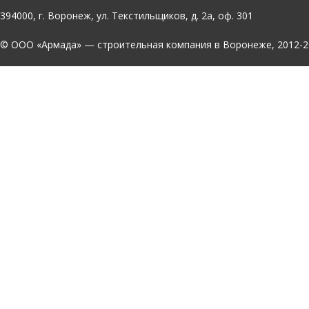
394000, г. Воронеж, ул. Текстильщиков, д. 2а, оф. 301
© OOO «Армада» — строительная компания в Воронеже, 2012-2