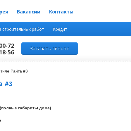
рея
Вакансии
Контакты
в строительных работ
Кредит
00-72
Заказать звонок
18-56
стиле Райта #3
а #3
м (полные габариты дома)
а