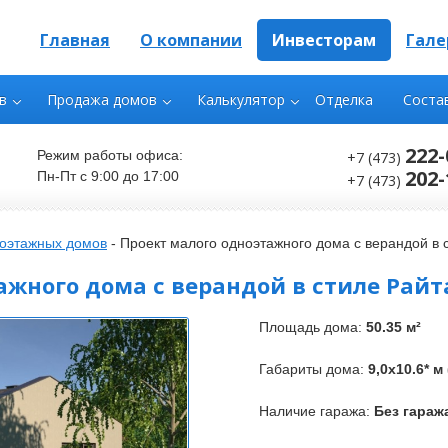
Главная
О компании
Инвесторам
Гале
в
Продажа домов
Калькулятор
Отделка
Соста
222-
Режим работы офиса:
+7 (473)
202-
Пн-Пт с 9:00 до 17:00
+7 (473)
оэтажных домов
-
Проект малого одноэтажного дома с верандой в 
ажного дома с верандой в стиле Райт
Площадь дома:
50.35 м²
Габариты дома:
9,0x10.6* 
Наличие гаража:
Без гараж