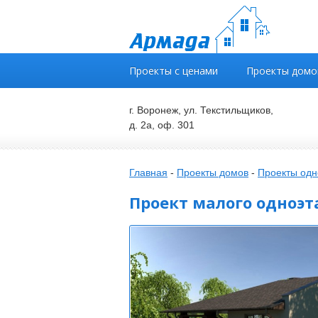
Проекты с ценами
Проекты домо
г. Воронеж, ул. Текстильщиков,
д. 2а, оф. 301
Главная
-
Проекты домов
-
Проекты одн
Проект малого одноэт